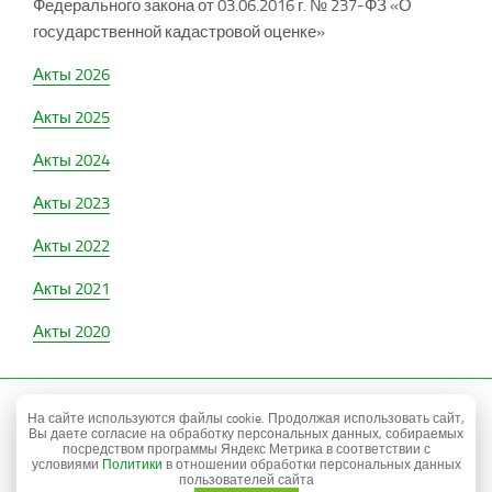
Федерального закона от 03.06.2016 г. № 237-ФЗ «О
государственной кадастровой оценке»
Акты 2026
Акты 2025
Акты 2024
Акты 2023
Акты 2022
Акты 2021
Акты 2020
© Бюджетное Учреждение Орловской области
На сайте используются файлы cookie. Продолжая использовать сайт,
«Межрегиональное бюро технической
Вы даете согласие на обработку персональных данных, собираемых
инвентаризации»
посредством программы Яндекс Метрика в соответствии с
телефон \ факс приёмной: +7 (4862)
40-99-88
условиями
Политики
в отношении обработки персональных данных
Политика в отношении обработки персональных
пользователей сайта